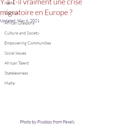
Y a-t-il vraiment une crise
News
migratoire en Europe ?
Opinion
Updated:
May 6, 2021
African Diaspora
Culture and Society
Empowering Communities
Social Issues
African Talent
Statelessness
Malta
Photo by Pixabay from Pexels