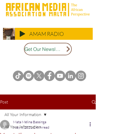
AMAM RADIO
Get Our Newsletter
Post
All Your Information
Mata Mélina Bassinga
All Your Information
May 4, 2021
2 min read