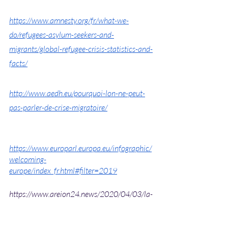
https://www.amnesty.org/fr/what-we-
do/refugees-asylum-seekers-and-
migrants/global-refugee-crisis-statistics-and-
facts/
http://www.aedh.eu/pourquoi-lon-ne-peut-
pas-parler-de-crise-migratoire/
https://www.europarl.europa.eu/infographic/
welcoming-
europe/index_fr.html#filter=2019
https://www.areion24.news/2020/04/03/la-
question-migratoire-flux-et-enjeux-dun-
phenomene-planetaire/