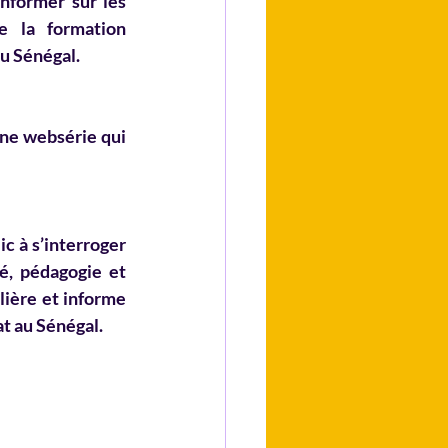
informer sur les 
e la formation 
u Sénégal. 
ne websérie qui 
c à s’interroger 
é, pédagogie et 
lière et informe 
at au Sénégal.