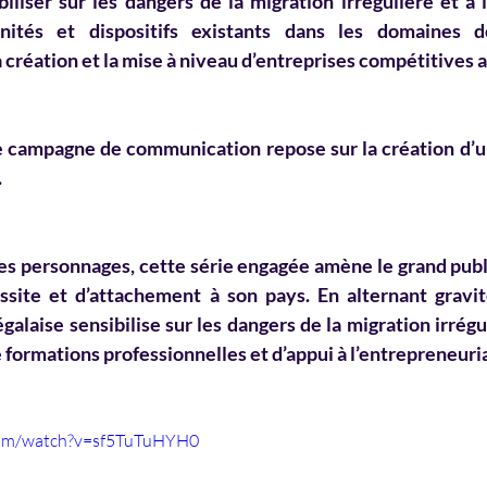
biliser sur les dangers de la migration irrégulière et à 
unités et dispositifs existants dans les domaines d
a création et la mise à niveau d’entreprises compétitives a
e campagne de communication repose sur la création d’u
 
des personnages, cette série engagée amène le grand publi
ssite et d’attachement à son pays. En alternant gravit
galaise sensibilise sur les dangers de la migration irrégu
de formations professionnelles et d’appui à l’entrepreneuri
com/watch?v=sf5TuTuHYH0