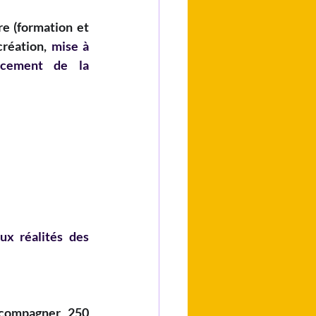
e (formation et 
réation, 
mise à 
rcement de la 
x réalités des 
compagner 250 