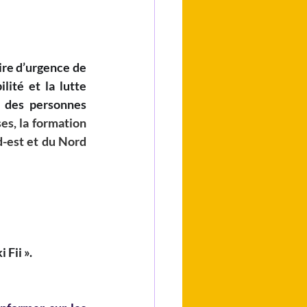
ire d’urgence de 
ité et la lutte 
 des personnes 
s, la formation 
-est et du Nord 
Fii ». 