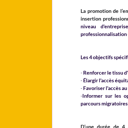
La promotion de l’em
insertion profession
niveau d'entrepri
professionnalisation
Les 4 objectifs spéci
- 
Renforcer le tissu d
- 
Élargir l'accès équi
- 
Favoriser l'accès a
-
Informer sur les o
parcours migratoires 
D’une durée de 4 a