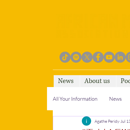
News
About us
Po
All Your Information
News
Empowering Communities
Agathe Peridy
Jul 1