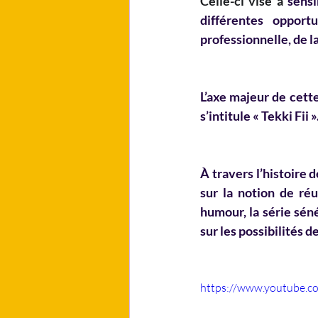
Celle-ci vise à 
sensi
différentes opport
professionnelle, de l
L’axe majeur de cett
s’intitule « Tekki Fii ».
À travers l’histoire 
sur la notion de réu
humour, la série séné
sur les possibilités 
https://www.youtube.