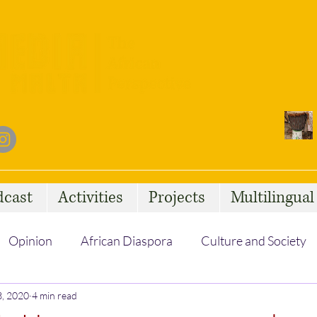
dcast
Activities
Projects
Multilingua
Opinion
African Diaspora
Culture and Society
3, 2020
Social Issues
4 min read
African Talent
Statelessness